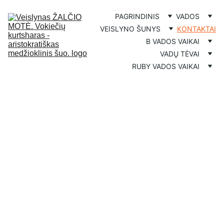
PAGRINDINIS
VADOS
VEISLYNO ŠUNYS
KONTAKTAI
B VADOS VAIKAI
VADŲ TĖVAI
RUBY VADOS VAIKAI
Veislynas "Žalčio 
Motė"
Jeigu turite klausymų 
apie planuojamas 
vadas, susisiekite.