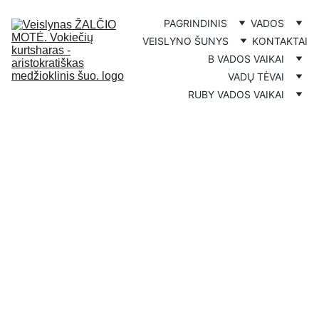
PAGRINDINIS
VADOS
VEISLYNO ŠUNYS
KONTAKTAI
B VADOS VAIKAI
VADŲ TĖVAI
RUBY VADOS VAIKAI
RUBY KING 
Žalčio Motė
2022.04.09
(AVALINE Talisman & 
CANDY Medeinos Giraitė)