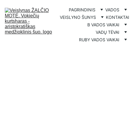
PAGRINDINIS
VADOS
VEISLYNO ŠUNYS
KONTAKTAI
B VADOS VAIKAI
VADŲ TĖVAI
RUBY VADOS VAIKAI
Žaltvykstė ZUZU Žalčio 
Motė
Agnar Camistar & Bora
2021.09.02